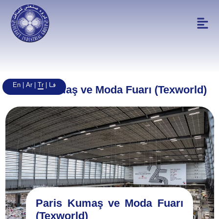
En
Ar
Tr
فـا
|
|
|
Paris Kumaş ve Moda Fuarı (Texworld)
Paris Kumaş ve Moda Fuarı
(Texworld)