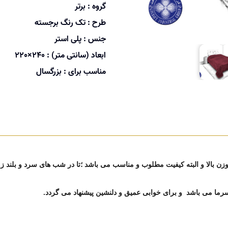
گروه :
برتر
طرح :
تک رنگ برجسته
جنس :
پلی استر
ابعاد (سانتی متر) :
240×220
مناسب برای :
بزرگسال
 وزن بالا و البته کیفیت مطلوب و مناسب می باشد ؛تا در شب های سرد و بلند
 سرما می باشد
و برای خوابی عمیق و دلنشین پیشنهاد می گردد.