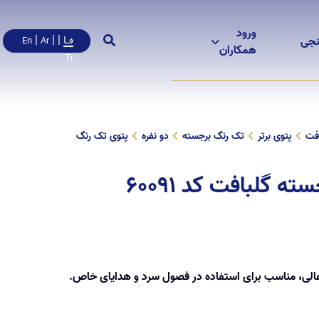
ورود
|
|
|
نجی
En
Ar
فـا
همکاران
Tr
افت
پتوی برتر
تک رنگ برجسته
دو نفره
پتوی تک رنگ
 گلبافت کد 60091
عالی، مناسب برای استفاده در فصول سرد و هدایای خاص.