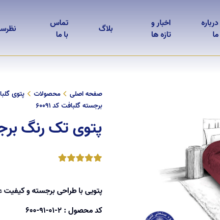
درباره
اخبار و
تماس
بلاگ
نظرس
ما
تازه ها
با ما
صفحه اصلی
محصولات
پتوی گلب
برجسته گلبافت کد 60091
پتوی تک رنگ برجسته
پتویی با طراحی برجسته و کیفیت 
کد محصول :
600-91-01-2