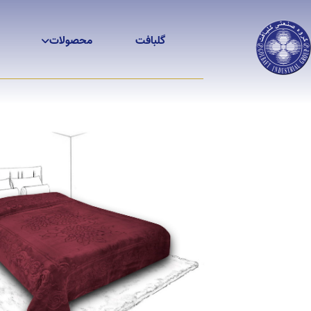
گلبافت
محصولات