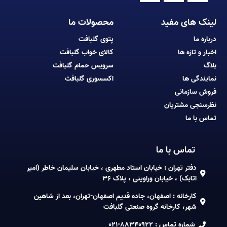
لینک های مفید
محصولات ما
درباره ما
پتوی گلبافت
اخبار و تازه ها
کالای خواب گلبافت
بلاگ
سرویس حمام گلبافت
نمایندگی ها
اکسسوری گلبافت
فروش سازمانی
نظرسنجی مشتریان
تماس با ما
تماس با ما
دفتر تهران : خیابان استاد مطهری ، خیابان سلیمان خاطر (امیر
اتابک) ، خیابان وراوینی ، پلاک 36
کارخانه : اصفهان، جاده قدیم اصفهان-تهران، بعد از شاهین
شهر، کارخانه گروه صنعتی گلبافت
شماره تماس :
021-88340922